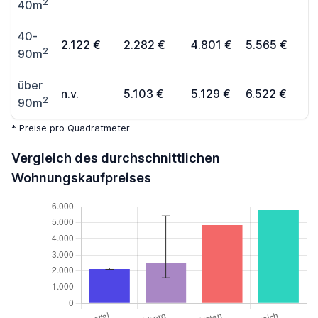
2
40m
40-
2.122 €
2.282 €
4.801 €
5.565 €
2
90m
über
n.v.
5.103 €
5.129 €
6.522 €
2
90m
* Preise pro Quadratmeter
Vergleich des durchschnittlichen
Wohnungskaufpreises