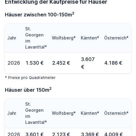
Entwicklung der Kaufpreise für Häuser
2
Häuser zwischen 100-150m
St.
Georgen
Jahr
Wolfsberg*
Kärnten*
Österreich*
im
Lavanttal*
3.607
2026
1.530 €
2.452 €
4.186 €
€
* Preise pro Quadratmeter
2
Häuser über 150m
St.
Georgen
Jahr
Wolfsberg*
Kärnten*
Österreich*
im
Lavanttal*
2026
3.601 €
2.123 €
3.369 €
4.009 €