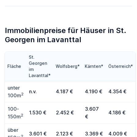
Immobilienpreise für Häuser in St.
Georgen im Lavanttal
St.
Georgen
Fläche
Wolfsberg*
Kärnten*
Österreich*
im
Lavanttal*
unter
n.v.
4.187 €
4.190 €
4.354 €
2
100m
100-
3.607
1.530 €
2.452 €
4.186 €
2
150m
€
über
3.601 €
2.123 €
3.369 €
4.009 €
2