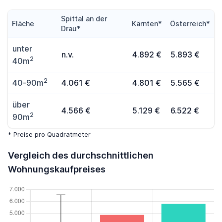
Spittal an der
Fläche
Kärnten*
Österreich*
Drau*
unter
n.v.
4.892 €
5.893 €
2
40m
2
40-90m
4.061 €
4.801 €
5.565 €
über
4.566 €
5.129 €
6.522 €
2
90m
* Preise pro Quadratmeter
Vergleich des durchschnittlichen
Wohnungskaufpreises