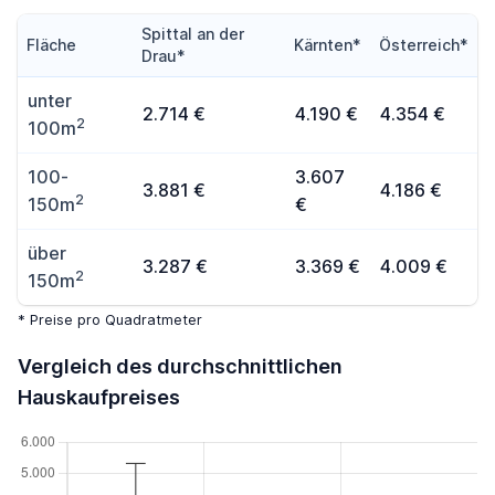
Spittal an der
Fläche
Kärnten*
Österreich*
Drau*
unter
2.714 €
4.190 €
4.354 €
2
100m
100-
3.607
3.881 €
4.186 €
2
150m
€
über
3.287 €
3.369 €
4.009 €
2
150m
* Preise pro Quadratmeter
Vergleich des durchschnittlichen
Hauskaufpreises