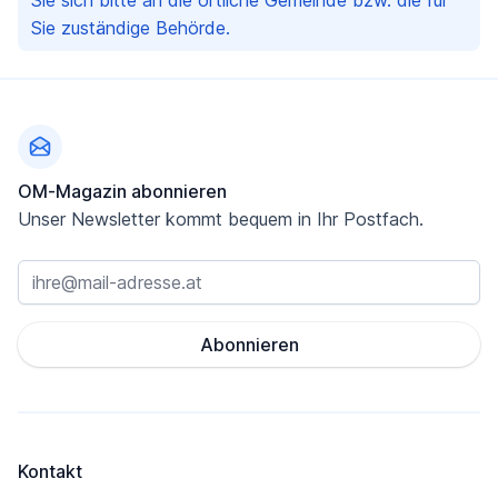
Sie sich bitte an die örtliche Gemeinde bzw. die für
Sie zuständige Behörde.
Fußzeile
OM-Magazin abonnieren
Unser Newsletter kommt bequem in Ihr Postfach.
Abonnieren
Kontakt