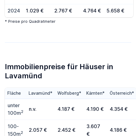
2024
1.029 €
2.767 €
4.764 €
5.658 €
* Preise pro Quadratmeter
Immobilienpreise für Häuser in
Lavamünd
Fläche
Lavamünd*
Wolfsberg*
Kärnten*
Österreich*
unter
n.v.
4.187 €
4.190 €
4.354 €
2
100m
100-
3.607
2.057 €
2.452 €
4.186 €
2
150m
€