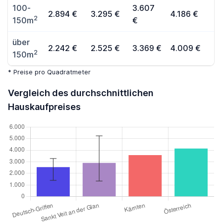
100-
3.607
2.894 €
3.295 €
4.186 €
2
150m
€
über
2.242 €
2.525 €
3.369 €
4.009 €
2
150m
* Preise pro Quadratmeter
Vergleich des durchschnittlichen
Hauskaufpreises