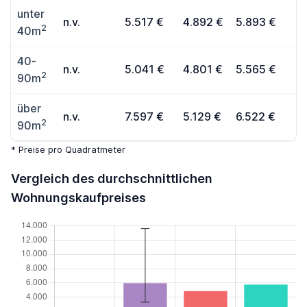
unter
n.v.
5.517 €
4.892 €
5.893 €
2
40m
40-
n.v.
5.041 €
4.801 €
5.565 €
2
90m
über
n.v.
7.597 €
5.129 €
6.522 €
2
90m
* Preise pro Quadratmeter
Vergleich des durchschnittlichen
Wohnungskaufpreises