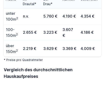
Drautal*
Drau*
unter
n.v.
5.760 €
4.190 €
4.354 €
2
100m
100-
3.607
2.655 €
3.223 €
4.186 €
2
150m
€
über
2.219 €
3.629 €
3.369 €
4.009 €
2
150m
* Preise pro Quadratmeter
Vergleich des durchschnittlichen
Hauskaufpreises