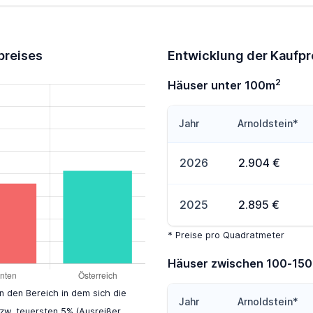
preises
Entwicklung der Kaufpr
2
Häuser unter 100m
Jahr
Arnoldstein*
2026
2.904 €
2025
2.895 €
* Preise pro Quadratmeter
Häuser zwischen 100-15
en den Bereich in dem sich die
Jahr
Arnoldstein*
zw. teuersten 5% (Ausreißer