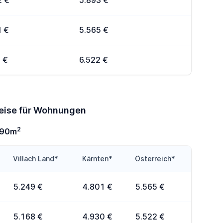
2 €
5.893 €
1 €
5.565 €
 €
6.522 €
reise für Wohnungen
2
-90m
Villach Land*
Kärnten*
Österreich*
5.249 €
4.801 €
5.565 €
5.168 €
4.930 €
5.522 €