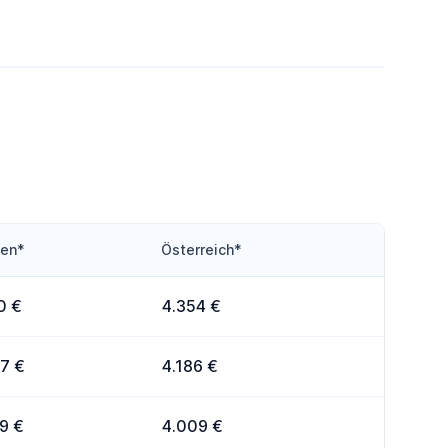
ten*
Österreich*
0 €
4.354 €
7 €
4.186 €
9 €
4.009 €