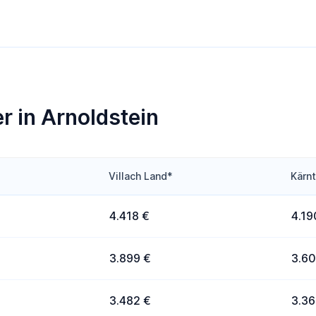
r in Arnoldstein
Villach Land*
Kärn
4.418 €
4.19
3.899 €
3.60
3.482 €
3.36