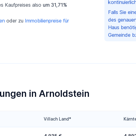
kontinuierli
es Kaufpreises also
um 31,71%
Falls Sie ei
des genauen
gen
oder zu
Immobilienpreise für
Haus benötig
Gemeinde bz
ungen in Arnoldstein
Villach Land*
Kärnt