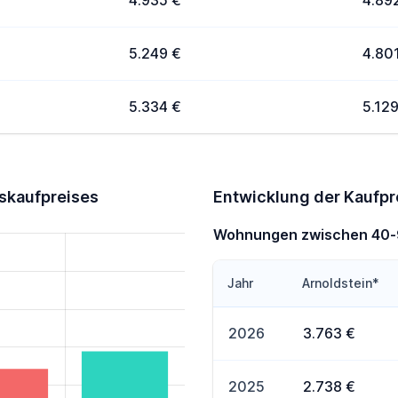
4.935 €
4.89
5.249 €
4.80
5.334 €
5.129
skaufpreises
Entwicklung der Kaufp
Wohnungen zwischen 40
Jahr
Arnoldstein*
2026
3.763 €
2025
2.738 €