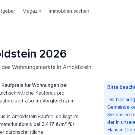
tgeber
Magazin
Immobilien suchen
oldstein 2026
g des Wohnungsmarkts in Arnoldstein
e
Kaufpreis für Wohnungen bei
Bitte beacht
rchschnittliche Kaufpreis pro
Die hier auf
ufpreis ist also
im Vergleich zum
Gemeinde ode
Sie basiere
in Arnoldstein kaufen, so liegt im
der in unser
meterkaufpreis bei
3.417 €/m² für
Häuser. Die 
er durchschnittliche