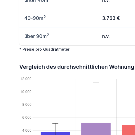
unter 40m
n.v.
2
40-90m
3.763 €
2
über 90m
n.v.
* Preise pro Quadratmeter
Vergleich des durchschnittlichen Wohnung