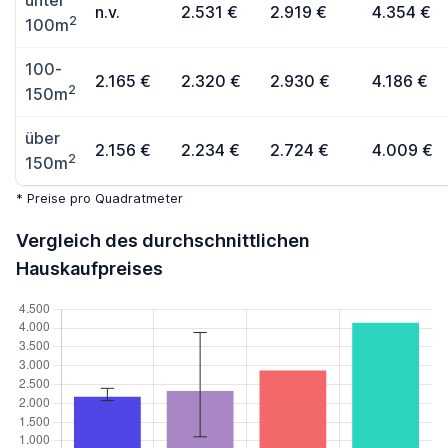
unter
n.v.
2.531 €
2.919 €
4.354 €
2
100m
100-
2.165 €
2.320 €
2.930 €
4.186 €
2
150m
über
2.156 €
2.234 €
2.724 €
4.009 €
2
150m
* Preise pro Quadratmeter
Vergleich des durchschnittlichen
Hauskaufpreises