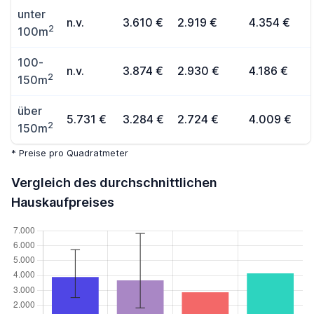
unter
n.v.
3.610 €
2.919 €
4.354 €
2
100m
100-
n.v.
3.874 €
2.930 €
4.186 €
2
150m
über
5.731 €
3.284 €
2.724 €
4.009 €
2
150m
* Preise pro Quadratmeter
Vergleich des durchschnittlichen
Hauskaufpreises