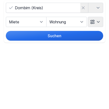
Land
Vermarktungsart
Objektart
Suchen
Umkreis
(nur bei Ortssuche)
Preis
-
€
Filter für Preis zurücksetzen
Fläche