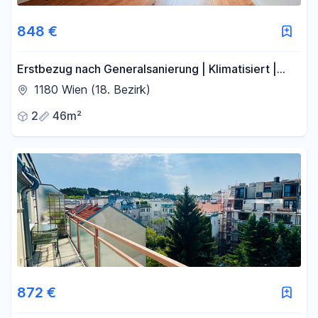
848 €
Erstbezug nach Generalsanierung | Klimatisiert |
Grünruhelage direkt am Pötzleinsdorfer Schlosspark
1180 Wien (18. Bezirk)
2
46m²
872 €