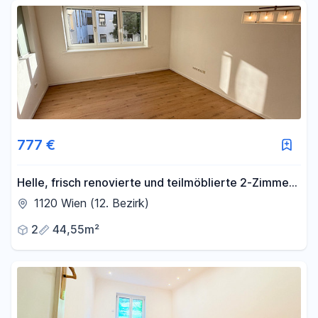
Fläche
-
m²
Filter für Fläche zurücksetzen
777 €
Helle, frisch renovierte und teilmöblierte 2-Zimmer-
Wohnung nahe Bahnhof Meidling
1120 Wien (12. Bezirk)
2
44,55m²