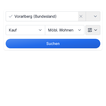
Land
Vermarktungsart
Objektart
Suchen
Umkreis
(nur bei Ortssuche)
Preis
-
€
Filter für Preis zurücksetzen