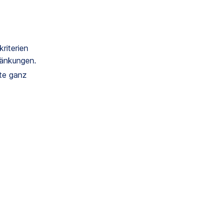
riterien
ränkungen.
ote ganz