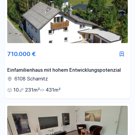
-
m²
Filter für Fläche zurücksetzen
710.000 €
Einfamilienhaus mit hohem Entwicklungspotenzial
6108 Scharnitz
10
231m²
431m²