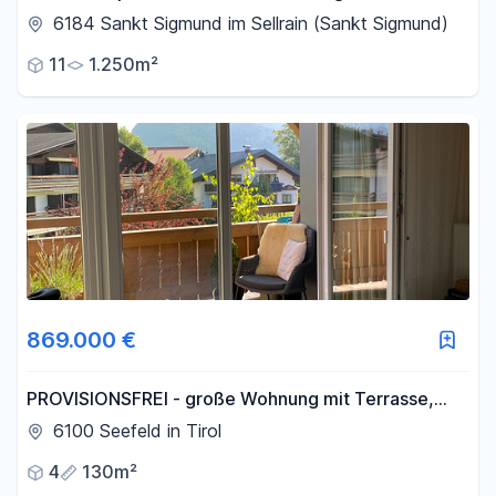
von Kühtai (dem höchst gelegenen Skiort
6184 Sankt Sigmund im Sellrain (Sankt Sigmund)
Österreichs)
11
1.250m²
869.000 €
PROVISIONSFREI - große Wohnung mit Terrasse,
Balkonen und Garten
6100 Seefeld in Tirol
4
130m²