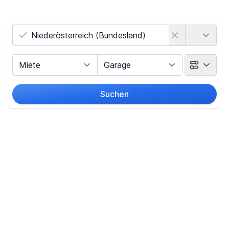
Land
Vermarktungsart
Objektart
Suchen
Umkreis
(nur bei Ortssuche)
Preis
-
€
Filter für Preis zurücksetzen