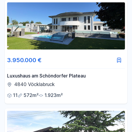
Fläche
-
m²
Filter für Fläche zurücksetzen
3.950.000 €
Luxushaus am Schöndorfer Plateau
4840 Vöcklabruck
11
572m²
1.923m²