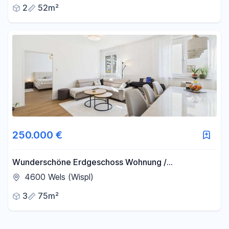
2
52m²
250.000 €
Wunderschöne Erdgeschoss Wohnung /
Spöttlsiedlung
4600 Wels (Wispl)
3
75m²