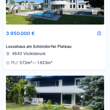
3.950.000 €
Luxushaus am Schöndorfer Plateau
4840 Vöcklabruck
11
572m²
1.923m²